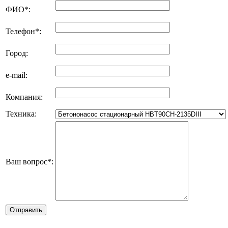
ФИО
*
:
Телефон
*
:
Город:
e-mail:
Компания:
Техника:
Ваш вопрос
*
: